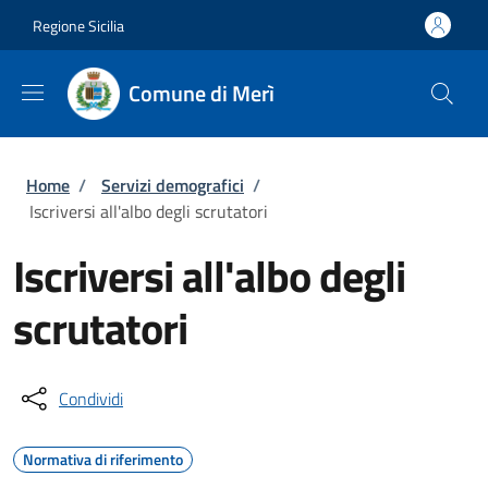
Salta al contenuto principale
Skip to footer content
Regione Sicilia
Comune di Merì
Briciole di pane
Home
/
Servizi demografici
/
Iscriversi all'albo degli scrutatori
Iscriversi all'albo degli
scrutatori
Condividi
Normativa di riferimento