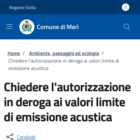
Salta al contenuto principale
Skip to footer content
Regione Sicilia
Comune di Merì
Briciole di pane
Home
/
Ambiente, paesaggio ed ecologia
/
Chiedere l'autorizzazione in deroga ai valori limite di
emissione acustica
Chiedere l'autorizzazione
in deroga ai valori limite
di emissione acustica
Condividi