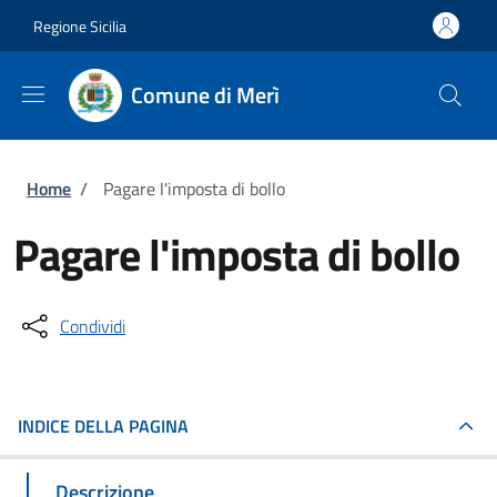
Salta al contenuto principale
Skip to footer content
Regione Sicilia
Comune di Merì
Briciole di pane
Home
/
Pagare l'imposta di bollo
Pagare l'imposta di bollo
Condividi
INDICE DELLA PAGINA
Descrizione