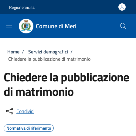
Salta al contenuto principale
Skip to footer content
Regione Sicilia
Comune di Merì
Briciole di pane
Home
/
Servizi demografici
/
Chiedere la pubblicazione di matrimonio
Chiedere la pubblicazione
di matrimonio
Condividi
Normativa di riferimento