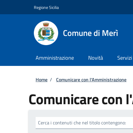
Salta al contenuto principale
Skip to footer content
Regione Sicilia
Comune di Merì
Amministrazione
Novità
Servizi
Briciole di pane
Home
/
Comunicare con l'Amministrazione
Comunicare con l
Cerca i contenuti che nel titolo contengono: