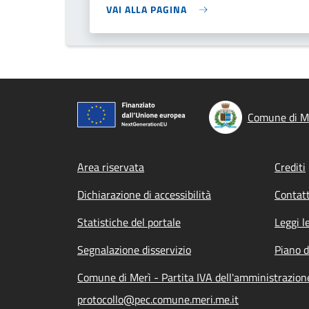
VAI ALLA PAGINA
Comune di M
Footer menu
Area riservata
Crediti
Dichiarazione di accessibilità
Contatt
Statistiche del portale
Leggi l
Segnalazione disservizio
Piano d
Comune di Merì - Partita IVA dell'amministrazio
protocollo@pec.comune.meri.me.it