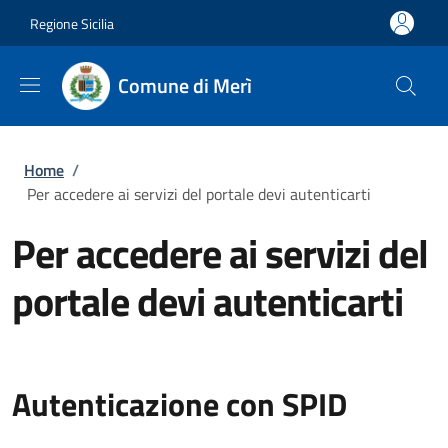
Salta al contenuto principale
Skip to footer content
Regione Sicilia
Comune di Merì
Briciole di pane
Home
/
Per accedere ai servizi del portale devi autenticarti
Per accedere ai servizi del
portale devi autenticarti
Autenticazione con SPID