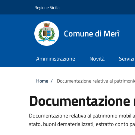
Salta al contenuto principale
Skip to footer content
Regione Sicilia
Comune di Merì
Amministrazione
Novità
Servizi
Briciole di pane
Home
/
Documentazione relativa al patrimoni
Documentazione re
Documentazione relativa al patrimonio mobiliare (c
stato, buoni dematerializzati, estratto conto pa