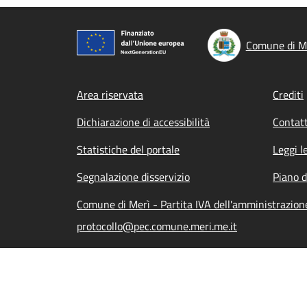
Comune di M
Footer menu
Area riservata
Crediti
Dichiarazione di accessibilità
Contatt
Statistiche del portale
Leggi l
Segnalazione disservizio
Piano d
Comune di Merì - Partita IVA dell'amministrazio
protocollo@pec.comune.meri.me.it