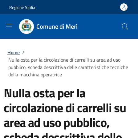
Salta al contenuto principale
Skip to footer content
Regione Sicilia
Comune di Merì
Briciole di pane
Home
/
Nulla osta per la circolazione di carrelli su area ad uso
pubblico, scheda descrittiva delle caratteristiche tecniche
della macchina operatrice
Nulla osta per la
circolazione di carrelli su
area ad uso pubblico,
scheda descrittiva delle