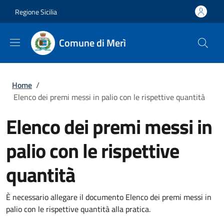
Salta al contenuto principale
Skip to footer content
Regione Sicilia
Comune di Merì
Briciole di pane
Home
/
Elenco dei premi messi in palio con le rispettive quantità
Elenco dei premi messi in
palio con le rispettive
quantità
È necessario allegare il documento Elenco dei premi messi in
palio con le rispettive quantità alla pratica.