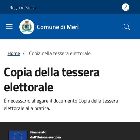
Salta al contenuto principale
Skip to footer content
Regione Sicilia
Comune di Merì
Briciole di pane
Home
/
Copia della tessera elettorale
Copia della tessera
elettorale
È necessario allegare il documento Copia della tessera
elettorale alla pratica.