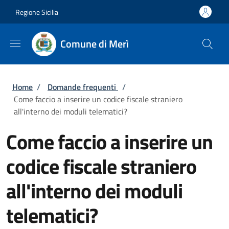
Salta al contenuto principale
Skip to footer content
Regione Sicilia
Comune di Merì
Briciole di pane
Home
/
Domande frequenti
/
Come faccio a inserire un codice fiscale straniero
all'interno dei moduli telematici?
Come faccio a inserire un
codice fiscale straniero
all'interno dei moduli
telematici?