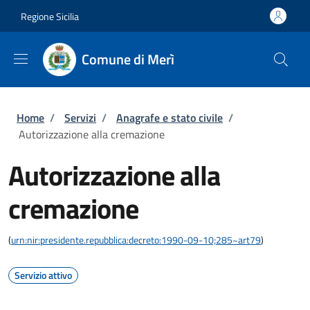
Salta al contenuto principale
Skip to footer content
Regione Sicilia
Comune di Merì
Briciole di pane
Home
/
Servizi
/
Anagrafe e stato civile
/
Autorizzazione alla cremazione
Autorizzazione alla
cremazione
(
urn:nir:presidente.repubblica:decreto:1990-09-10;285~art79
)
Servizio attivo