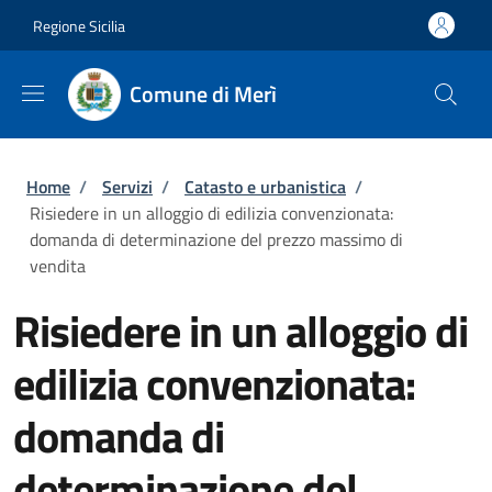
Salta al contenuto principale
Skip to footer content
Regione Sicilia
Comune di Merì
Briciole di pane
Home
/
Servizi
/
Catasto e urbanistica
/
Risiedere in un alloggio di edilizia convenzionata:
domanda di determinazione del prezzo massimo di
vendita
Risiedere in un alloggio di
edilizia convenzionata:
domanda di
determinazione del