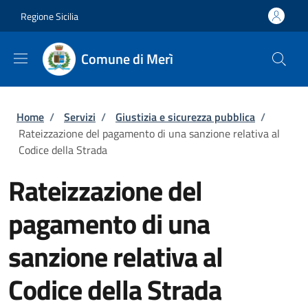
Salta al contenuto principale
Skip to footer content
Regione Sicilia
Comune di Merì
Briciole di pane
Home
/
Servizi
/
Giustizia e sicurezza pubblica
/
Rateizzazione del pagamento di una sanzione relativa al
Codice della Strada
Rateizzazione del
pagamento di una
sanzione relativa al
Codice della Strada