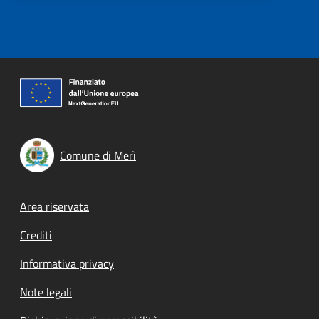
Comune di Merì
Footer menu
Area riservata
Crediti
Informativa privacy
Note legali