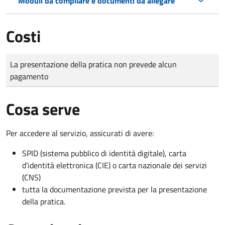
Moduli da compilare e documenti da allegare
Costi
Tipo di pagamento
Importo
La presentazione della pratica non prevede alcun
pagamento
Cosa serve
Per accedere al servizio, assicurati di avere:
SPID (sistema pubblico di identità digitale), carta
d’identità elettronica (CIE) o carta nazionale dei servizi
(CNS)
tutta la documentazione prevista per la presentazione
della pratica.