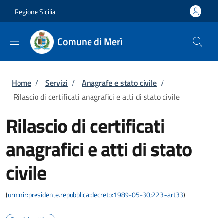
Salta al contenuto principale
Skip to footer content
Regione Sicilia
Comune di Merì
Briciole di pane
Home
/
Servizi
/
Anagrafe e stato civile
/
Rilascio di certificati anagrafici e atti di stato civile
Rilascio di certificati
anagrafici e atti di stato
civile
(
urn:nir:presidente.repubblica:decreto:1989-05-30;223~art33
)