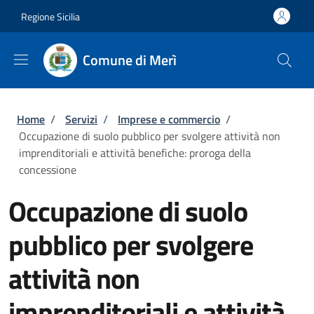
Salta al contenuto principale
Skip to footer content
Regione Sicilia
Comune di Merì
Briciole di pane
Home
/
Servizi
/
Imprese e commercio
/
Occupazione di suolo pubblico per svolgere attività non
imprenditoriali e attività benefiche: proroga della
concessione
Occupazione di suolo
pubblico per svolgere
attività non
imprenditoriali e attività