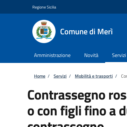
Salta al contenuto principale
Skip to footer content
Regione Sicilia
Comune di Merì
Amministrazione
Novità
Servizi
Briciole di pane
Home
/
Servizi
/
Mobilità e trasporti
/
Con
Contrassegno ros
o con figli fino a 
contrassegno