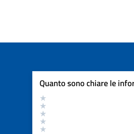
Quanto sono chiare le info
Valutazione
Valuta 5 stelle su 5
Valuta 4 stelle su 5
Valuta 3 stelle su 5
Valuta 2 stelle su 5
Valuta 1 stelle su 5