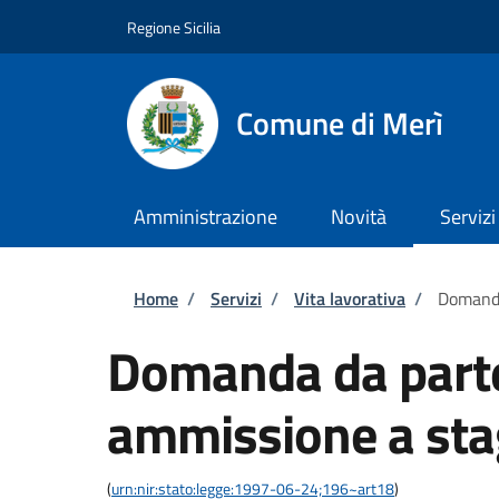
Salta al contenuto principale
Skip to footer content
Regione Sicilia
Comune di Merì
Amministrazione
Novità
Servizi
Briciole di pane
Home
/
Servizi
/
Vita lavorativa
/
Domanda 
Domanda da parte 
ammissione a stag
(
urn:nir:stato:legge:1997-06-24;196~art18
)