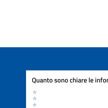
Quanto sono chiare le info
Valutazione
Valuta 5 stelle su 5
Valuta 4 stelle su 5
Valuta 3 stelle su 5