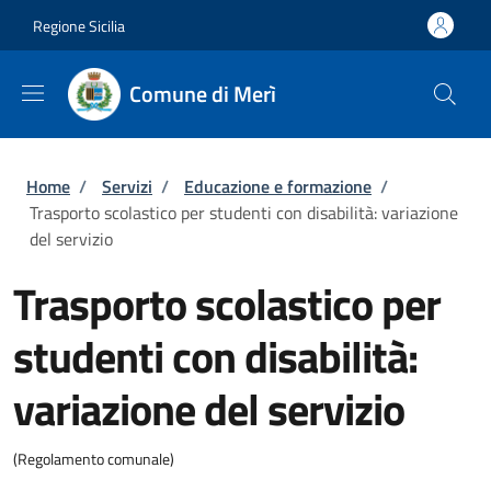
Salta al contenuto principale
Skip to footer content
Regione Sicilia
Comune di Merì
Briciole di pane
Home
/
Servizi
/
Educazione e formazione
/
Trasporto scolastico per studenti con disabilità: variazione
del servizio
Trasporto scolastico per
studenti con disabilità:
variazione del servizio
(Regolamento comunale)