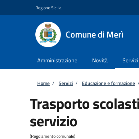
Salta al contenuto principale
Skip to footer content
Regione Sicilia
Comune di Merì
Amministrazione
Novità
Servizi
Briciole di pane
Home
/
Servizi
/
Educazione e formazione
Trasporto scolasti
servizio
(Regolamento comunale)