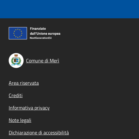
Comune di Merì
Footer menu
Area riservata
Crediti
Informativa privacy
Note legali
Dichiarazione di accessibilità