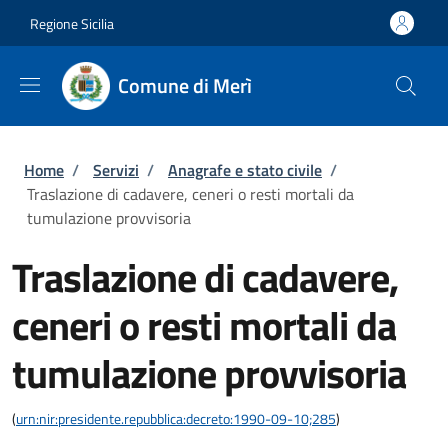
Salta al contenuto principale
Skip to footer content
Regione Sicilia
Comune di Merì
Briciole di pane
Home
/
Servizi
/
Anagrafe e stato civile
/
Traslazione di cadavere, ceneri o resti mortali da
tumulazione provvisoria
Traslazione di cadavere,
ceneri o resti mortali da
tumulazione provvisoria
(
urn:nir:presidente.repubblica:decreto:1990-09-10;285
)