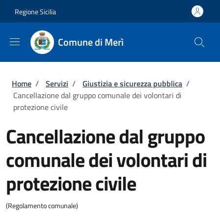
Salta al contenuto principale
Skip to footer content
Regione Sicilia
Comune di Merì
Briciole di pane
Home
/
Servizi
/
Giustizia e sicurezza pubblica
/
Cancellazione dal gruppo comunale dei volontari di
protezione civile
Cancellazione dal gruppo
comunale dei volontari di
protezione civile
(Regolamento comunale)